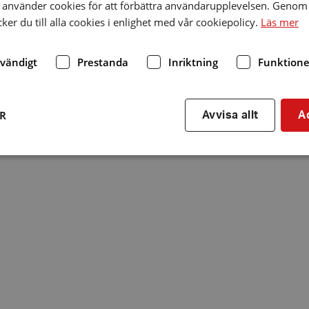
använder cookies för att förbättra användarupplevelsen. Genom 
er du till alla cookies i enlighet med vår cookiepolicy.
Läs mer
dvändigt
Prestanda
Inriktning
Funktione
ER
Avvisa allt
A
Strikt nödvändigt
Prestanda
Inriktning
Funktioner
kor tillåter kärnwebbplatsfunktioner som användarinloggning och kontohantering. We
utan strikt nödvändiga cookies.
Leverantör
/
Utgång
Beskrivning
Domän
hrf.se
Session
Används för att spara va
stänger en notis. Denna c
ingen information som k
identifiering av använda