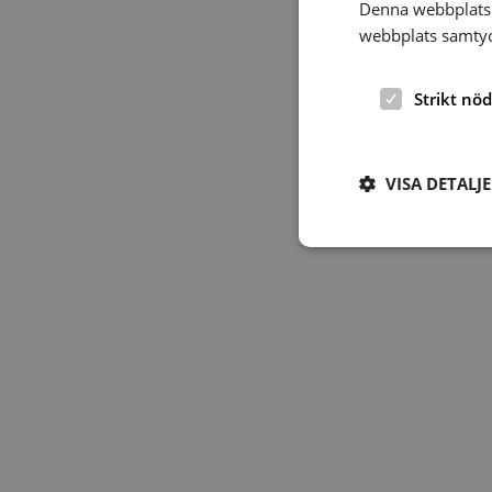
Denna webbplats 
webbplats samtyck
Strikt nö
VISA DETALJ
Strikt nödvändiga ka
användas ordentligt 
Namn
hrf-popup-closed-*