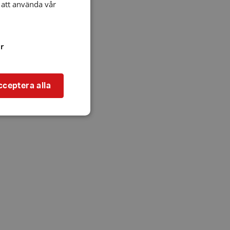
att använda vår
r
cceptera alla
bbplatsen kan inte
l när användaren
ookie innehåller
an användas för
ren