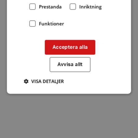
Prestanda
Inriktning
Funktioner
Acceptera alla
Avvisa allt
VISA DETALJER
Strikt nödvändigt
Prestanda
Inriktning
Funktioner
Strikt nödvändiga kakor tillåter
kärnwebbplatsfunktioner som användarinloggning
och kontohantering. Webbplatsen kan inte