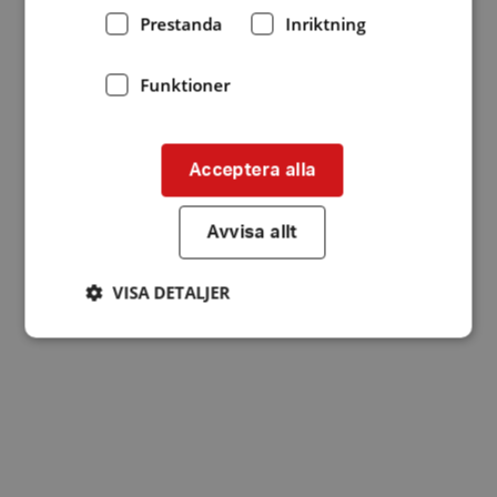
Prestanda
Inriktning
Funktioner
Acceptera alla
Avvisa allt
VISA DETALJER
Strikt nödvändigt
Prestanda
Inriktning
Funktioner
Strikt nödvändiga kakor tillåter
kärnwebbplatsfunktioner som användarinloggning
och kontohantering. Webbplatsen kan inte