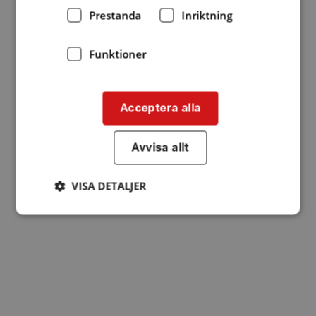
Prestanda
Inriktning
Funktioner
Acceptera alla
Avvisa allt
VISA DETALJER
Strikt nödvändigt
Prestanda
Inriktning
Funktioner
Strikt nödvändiga kakor tillåter
kärnwebbplatsfunktioner som användarinloggning
och kontohantering. Webbplatsen kan inte