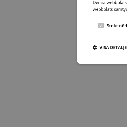
Denna webbplats 
webbplats samtyck
Strikt nö
VISA DETALJ
Strikt nödvändiga ka
användas ordentligt 
Namn
hrf-popup-closed-*