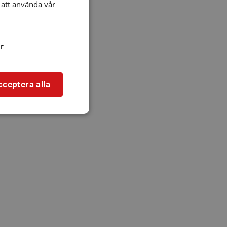
att använda vår
r
cceptera alla
bbplatsen kan inte
l när användaren
ookie innehåller
an användas för
ren