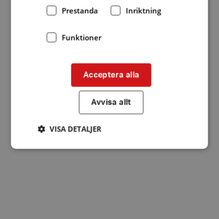
Prestanda
Inriktning
Funktioner
Acceptera alla
Avvisa allt
VISA DETALJER
Strikt nödvändigt
Prestanda
Inriktning
Funktioner
Strikt nödvändiga kakor tillåter
kärnwebbplatsfunktioner som användarinloggning
och kontohantering. Webbplatsen kan inte