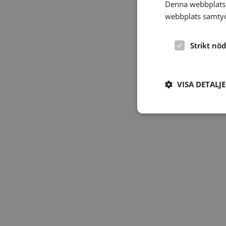
Denna webbplats 
webbplats samtyck
Strikt nö
VISA DETALJ
Strikt nödvändiga ka
användas ordentligt 
Namn
hrf-popup-closed-*