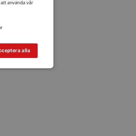
att använda vår
r
cceptera alla
bbplatsen kan inte
l när användaren
ookie innehåller
an användas för
ren