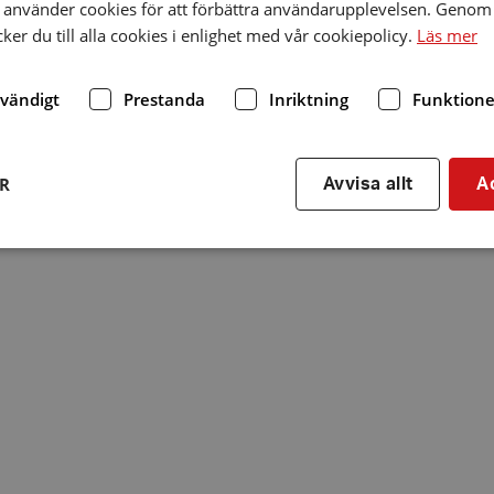
använder cookies för att förbättra användarupplevelsen. Genom 
er du till alla cookies i enlighet med vår cookiepolicy.
Läs mer
dvändigt
Prestanda
Inriktning
Funktione
ER
Avvisa allt
A
Strikt nödvändigt
Prestanda
Inriktning
Funktioner
kor tillåter kärnwebbplatsfunktioner som användarinloggning och kontohantering. We
utan strikt nödvändiga cookies.
Leverantör
/
Utgång
Beskrivning
Domän
hrf.se
Session
Används för att spara va
stänger en notis. Denna c
ingen information som k
identifiering av använda