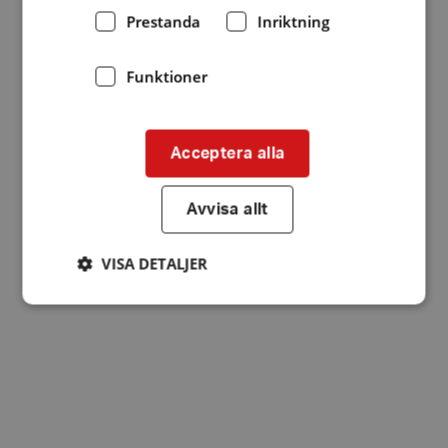
Prestanda
Inriktning
Funktioner
Acceptera alla
Avvisa allt
VISA DETALJER
Strikt nödvändigt
Prestanda
Inriktning
Funktioner
Strikt nödvändiga kakor tillåter
kärnwebbplatsfunktioner som användarinloggning
och kontohantering. Webbplatsen kan inte