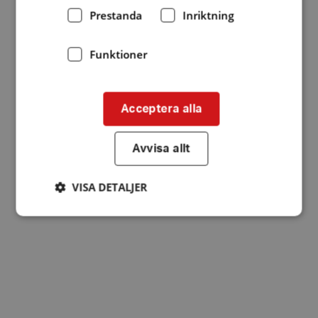
Prestanda
Inriktning
Funktioner
Acceptera alla
Avvisa allt
VISA DETALJER
Strikt nödvändigt
Prestanda
Inriktning
Funktioner
Strikt nödvändiga kakor tillåter
kärnwebbplatsfunktioner som användarinloggning
och kontohantering. Webbplatsen kan inte