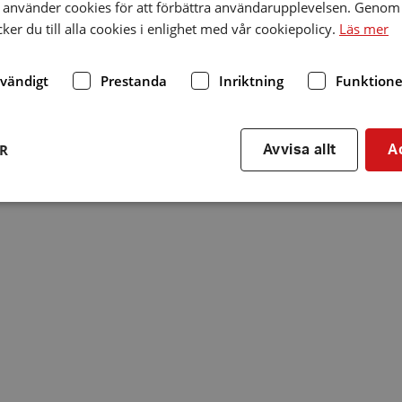
använder cookies för att förbättra användarupplevelsen. Genom 
er du till alla cookies i enlighet med vår cookiepolicy.
Läs mer
dvändigt
Prestanda
Inriktning
Funktione
ER
Avvisa allt
A
Strikt nödvändigt
Prestanda
Inriktning
Funktioner
kor tillåter kärnwebbplatsfunktioner som användarinloggning och kontohantering. We
utan strikt nödvändiga cookies.
Leverantör
/
Utgång
Beskrivning
Domän
hrf.se
Session
Används för att spara va
stänger en notis. Denna c
ingen information som k
identifiering av använda