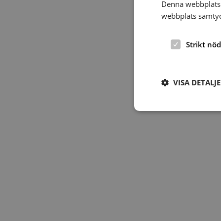
Denna webbplats 
webbplats samtyck
Strikt nö
VISA DETALJ
Strikt nödvändiga ka
användas ordentligt 
Namn
hrf-popup-closed-*