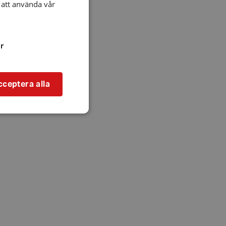
att använda vår
r
cceptera alla
bbplatsen kan inte
l när användaren
ookie innehåller
an användas för
ren