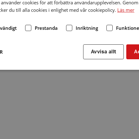
använder cookies för att förbättra användarupplevelsen. Genom 
er du till alla cookies i enlighet med vår cookiepolicy.
Läs mer
dvändigt
Prestanda
Inriktning
Funktione
ER
Avvisa allt
A
Strikt nödvändigt
Prestanda
Inriktning
Funktioner
kor tillåter kärnwebbplatsfunktioner som användarinloggning och kontohantering. We
utan strikt nödvändiga cookies.
Leverantör
/
Utgång
Beskrivning
Domän
hrf.se
Session
Används för att spara va
stänger en notis. Denna c
ingen information som k
identifiering av använda