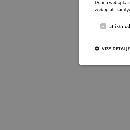
Denna webbplats 
webbplats samtyck
Strikt nö
VISA DETALJ
Strikt nödvändiga ka
användas ordentligt 
Namn
hrf-popup-closed-*