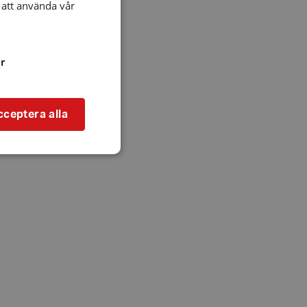
att använda vår
r
cceptera alla
bbplatsen kan inte
l när användaren
ookie innehåller
an användas för
ren