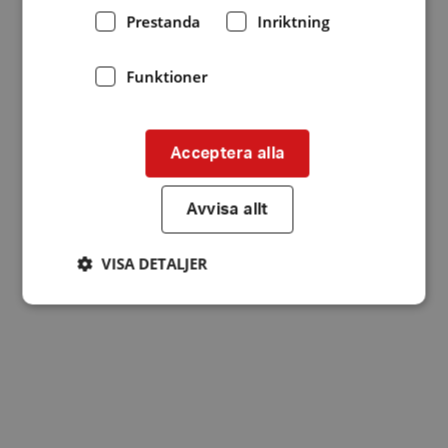
Prestanda
Inriktning
Funktioner
Acceptera alla
Avvisa allt
VISA DETALJER
Strikt nödvändigt
Prestanda
Inriktning
Funktioner
Strikt nödvändiga kakor tillåter
kärnwebbplatsfunktioner som användarinloggning
och kontohantering. Webbplatsen kan inte