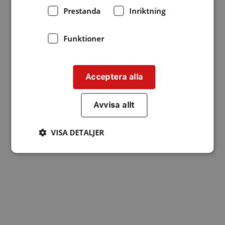
Prestanda
Inriktning
Funktioner
Acceptera alla
Avvisa allt
VISA DETALJER
Strikt nödvändigt
Prestanda
Inriktning
Funktioner
Strikt nödvändiga kakor tillåter
kärnwebbplatsfunktioner som användarinloggning
och kontohantering. Webbplatsen kan inte