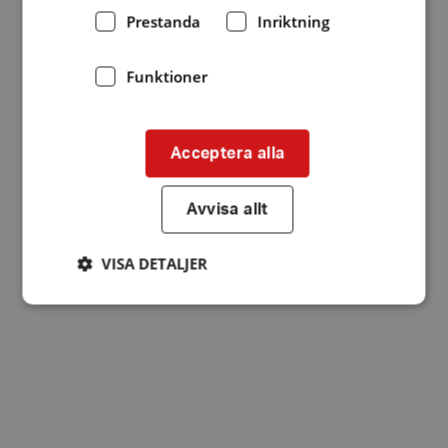
Prestanda
Inriktning
Funktioner
Acceptera alla
Avvisa allt
VISA DETALJER
Strikt nödvändigt
Prestanda
Inriktning
Funktioner
Strikt nödvändiga kakor tillåter
kärnwebbplatsfunktioner som användarinloggning
och kontohantering. Webbplatsen kan inte