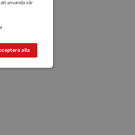
att använda vår
r
cceptera alla
bbplatsen kan inte
l när användaren
ookie innehåller
an användas för
ren