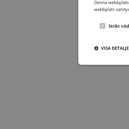
Denna webbplats 
webbplats samtyck
Strikt nö
VISA DETALJ
Strikt nödvändiga ka
användas ordentligt 
Namn
hrf-popup-closed-*