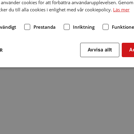
använder cookies för att förbättra användarupplevelsen. Genom 
er du till alla cookies i enlighet med vår cookiepolicy.
Läs mer
dvändigt
Prestanda
Inriktning
Funktione
ER
Avvisa allt
A
Strikt nödvändigt
Prestanda
Inriktning
Funktioner
kor tillåter kärnwebbplatsfunktioner som användarinloggning och kontohantering. We
utan strikt nödvändiga cookies.
Leverantör
/
Utgång
Beskrivning
Domän
hrf.se
Session
Används för att spara va
stänger en notis. Denna c
ingen information som k
identifiering av använda