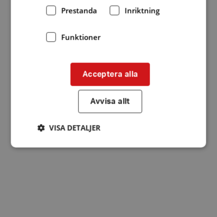
Prestanda
Inriktning
Funktioner
Acceptera alla
Avvisa allt
VISA DETALJER
Strikt nödvändigt
Prestanda
Inriktning
Funktioner
Strikt nödvändiga kakor tillåter
kärnwebbplatsfunktioner som användarinloggning
och kontohantering. Webbplatsen kan inte