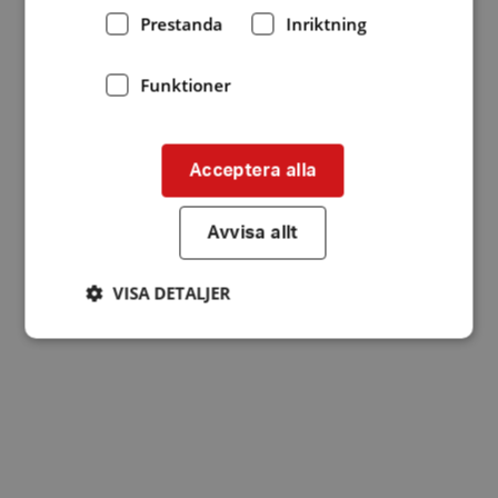
Prestanda
Inriktning
Funktioner
Acceptera alla
Avvisa allt
VISA DETALJER
Strikt nödvändigt
Prestanda
Inriktning
Funktioner
Strikt nödvändiga kakor tillåter
kärnwebbplatsfunktioner som användarinloggning
och kontohantering. Webbplatsen kan inte