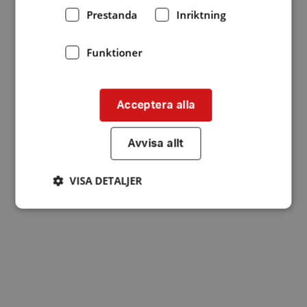
Prestanda
Inriktning
Funktioner
Acceptera alla
Avvisa allt
VISA DETALJER
Strikt nödvändigt
Prestanda
Inriktning
Funktioner
Strikt nödvändiga kakor tillåter
kärnwebbplatsfunktioner som användarinloggning
och kontohantering. Webbplatsen kan inte