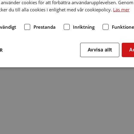
använder cookies för att förbättra användarupplevelsen. Genom 
er du till alla cookies i enlighet med vår cookiepolicy.
Läs mer
dvändigt
Prestanda
Inriktning
Funktione
ER
Avvisa allt
A
Strikt nödvändigt
Prestanda
Inriktning
Funktioner
kor tillåter kärnwebbplatsfunktioner som användarinloggning och kontohantering. We
utan strikt nödvändiga cookies.
Leverantör
/
Utgång
Beskrivning
Domän
hrf.se
Session
Används för att spara va
stänger en notis. Denna c
ingen information som k
identifiering av använda