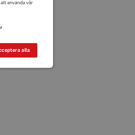
att använda vår
r
cceptera alla
bbplatsen kan inte
l när användaren
ookie innehåller
an användas för
ren