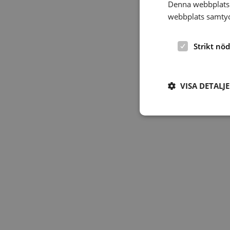
Denna webbplats 
webbplats samtyck
Strikt nö
VISA DETALJ
Strikt nödvändiga ka
användas ordentligt 
Namn
hrf-popup-closed-*