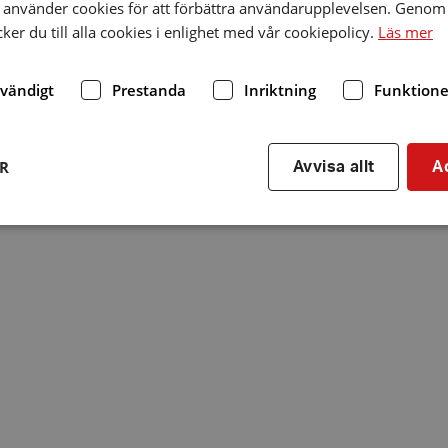
använder cookies för att förbättra användarupplevelsen. Genom 
er du till alla cookies i enlighet med vår cookiepolicy.
Läs mer
dvändigt
Prestanda
Inriktning
Funktione
ER
Avvisa allt
A
Strikt nödvändigt
Prestanda
Inriktning
Funktioner
kor tillåter kärnwebbplatsfunktioner som användarinloggning och kontohantering. We
utan strikt nödvändiga cookies.
Leverantör
/
Utgång
Beskrivning
Domän
hrf.se
Session
Används för att spara va
stänger en notis. Denna c
ingen information som k
identifiering av använda