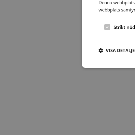
Denna webbplats 
webbplats samtyck
Strikt nö
VISA DETALJ
Strikt nödvändiga ka
användas ordentligt 
Namn
hrf-popup-closed-*