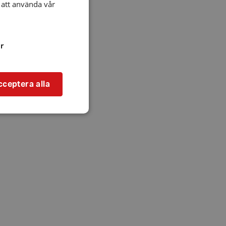
att använda vår
r
cceptera alla
bbplatsen kan inte
l när användaren
ookie innehåller
an användas för
ren