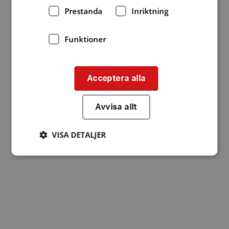
Prestanda
Inriktning
Funktioner
Acceptera alla
Avvisa allt
VISA DETALJER
Strikt nödvändigt
Prestanda
Inriktning
Funktioner
Strikt nödvändiga kakor tillåter
kärnwebbplatsfunktioner som användarinloggning
och kontohantering. Webbplatsen kan inte