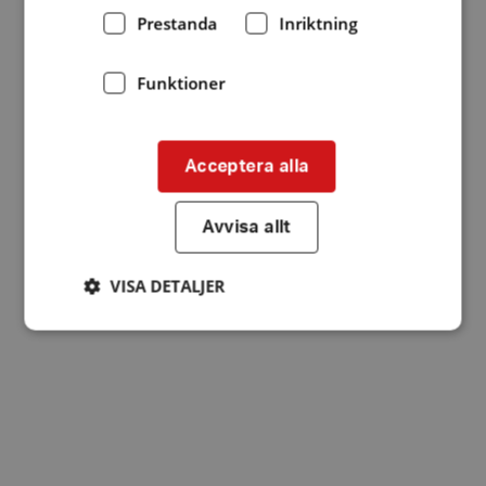
Prestanda
Inriktning
Funktioner
Acceptera alla
Avvisa allt
VISA DETALJER
Strikt nödvändigt
Prestanda
Inriktning
Funktioner
Strikt nödvändiga kakor tillåter
kärnwebbplatsfunktioner som användarinloggning
och kontohantering. Webbplatsen kan inte