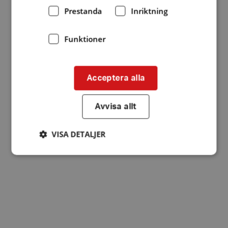
Prestanda
Inriktning
Funktioner
Acceptera alla
Avvisa allt
VISA DETALJER
Strikt nödvändigt
Prestanda
Inriktning
Funktioner
Strikt nödvändiga kakor tillåter
kärnwebbplatsfunktioner som användarinloggning
och kontohantering. Webbplatsen kan inte