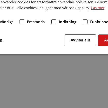
använder cookies för att förbättra användarupplevelsen. Genom 
er du till alla cookies i enlighet med vår cookiepolicy.
Läs mer
dvändigt
Prestanda
Inriktning
Funktione
ER
Avvisa allt
A
Strikt nödvändigt
Prestanda
Inriktning
Funktioner
kor tillåter kärnwebbplatsfunktioner som användarinloggning och kontohantering. We
utan strikt nödvändiga cookies.
Leverantör
/
Utgång
Beskrivning
Domän
hrf.se
Session
Används för att spara va
stänger en notis. Denna c
ingen information som k
identifiering av använda