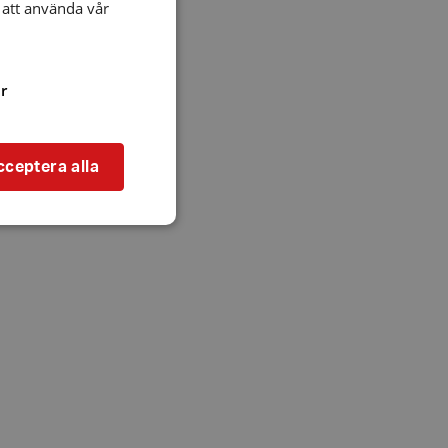
att använda vår
r
cceptera alla
bbplatsen kan inte
l när användaren
ookie innehåller
an användas för
ren