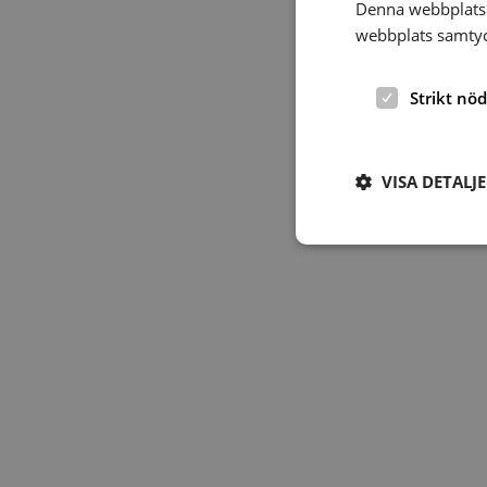
Denna webbplats 
webbplats samtyck
Strikt nö
VISA DETALJ
Strikt nödvändiga ka
användas ordentligt 
Namn
hrf-popup-closed-*