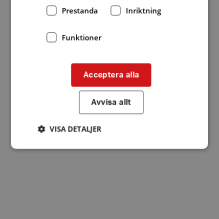
Prestanda
Inriktning
Funktioner
Acceptera alla
Avvisa allt
VISA DETALJER
Strikt nödvändigt
Prestanda
Inriktning
Funktioner
Strikt nödvändiga kakor tillåter
kärnwebbplatsfunktioner som användarinloggning
och kontohantering. Webbplatsen kan inte