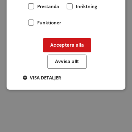
Prestanda
Inriktning
Funktioner
Acceptera alla
Avvisa allt
VISA DETALJER
Strikt nödvändigt
Prestanda
Inriktning
Funktioner
Strikt nödvändiga kakor tillåter
kärnwebbplatsfunktioner som användarinloggning
och kontohantering. Webbplatsen kan inte