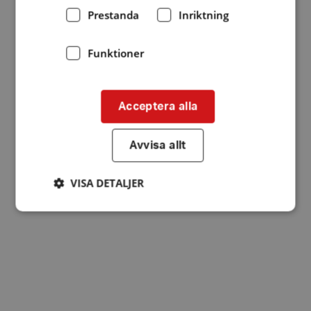
Prestanda
Inriktning
Funktioner
Acceptera alla
Avvisa allt
VISA DETALJER
Strikt nödvändigt
Prestanda
Inriktning
Funktioner
Strikt nödvändiga kakor tillåter
kärnwebbplatsfunktioner som användarinloggning
och kontohantering. Webbplatsen kan inte