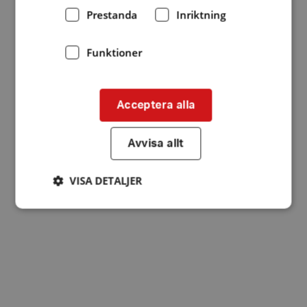
Prestanda
Inriktning
Funktioner
Acceptera alla
Avvisa allt
VISA DETALJER
Strikt nödvändigt
Prestanda
Inriktning
Funktioner
Strikt nödvändiga kakor tillåter
kärnwebbplatsfunktioner som användarinloggning
och kontohantering. Webbplatsen kan inte