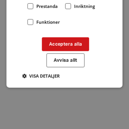
Prestanda
Inriktning
Funktioner
Acceptera alla
Avvisa allt
VISA DETALJER
Strikt nödvändigt
Prestanda
Inriktning
Funktioner
Strikt nödvändiga kakor tillåter
kärnwebbplatsfunktioner som användarinloggning
och kontohantering. Webbplatsen kan inte