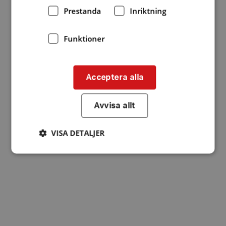
Prestanda
Inriktning
Funktioner
Acceptera alla
Avvisa allt
VISA DETALJER
Strikt nödvändigt
Prestanda
Inriktning
Funktioner
Strikt nödvändiga kakor tillåter
kärnwebbplatsfunktioner som användarinloggning
och kontohantering. Webbplatsen kan inte