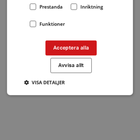
Prestanda
Inriktning
Funktioner
Acceptera alla
Avvisa allt
VISA DETALJER
Strikt nödvändigt
Prestanda
Inriktning
Funktioner
Strikt nödvändiga kakor tillåter
kärnwebbplatsfunktioner som användarinloggning
och kontohantering. Webbplatsen kan inte