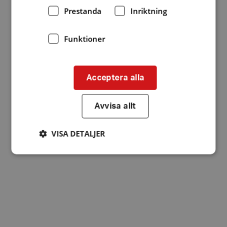
Prestanda
Inriktning
Funktioner
Acceptera alla
Avvisa allt
VISA DETALJER
Strikt nödvändigt
Prestanda
Inriktning
Funktioner
Strikt nödvändiga kakor tillåter
kärnwebbplatsfunktioner som användarinloggning
och kontohantering. Webbplatsen kan inte