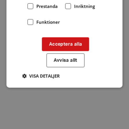
Prestanda
Inriktning
Funktioner
Acceptera alla
Avvisa allt
VISA DETALJER
Strikt nödvändigt
Prestanda
Inriktning
Funktioner
Strikt nödvändiga kakor tillåter
kärnwebbplatsfunktioner som användarinloggning
och kontohantering. Webbplatsen kan inte