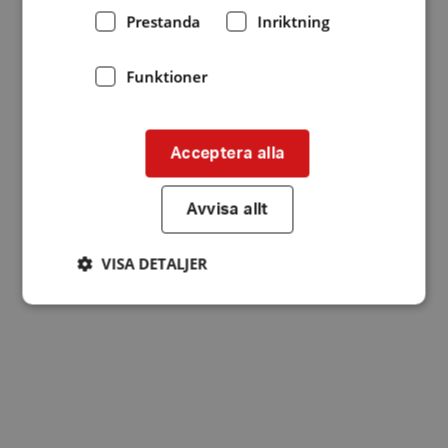
Prestanda
Inriktning
Funktioner
Acceptera alla
Avvisa allt
VISA DETALJER
Strikt nödvändigt
Prestanda
Inriktning
Funktioner
Strikt nödvändiga kakor tillåter
kärnwebbplatsfunktioner som användarinloggning
och kontohantering. Webbplatsen kan inte