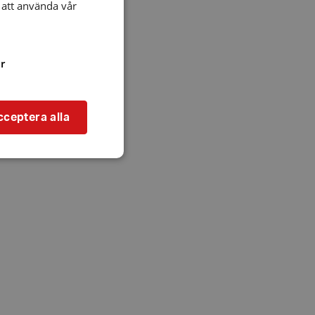
att använda vår
r
cceptera alla
bbplatsen kan inte
l när användaren
ookie innehåller
an användas för
ren