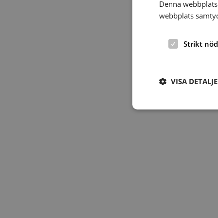
Denna webbplats 
webbplats samtyck
Strikt nö
VISA DETALJ
Strikt nödvändiga ka
användas ordentligt 
Namn
hrf-popup-closed-*