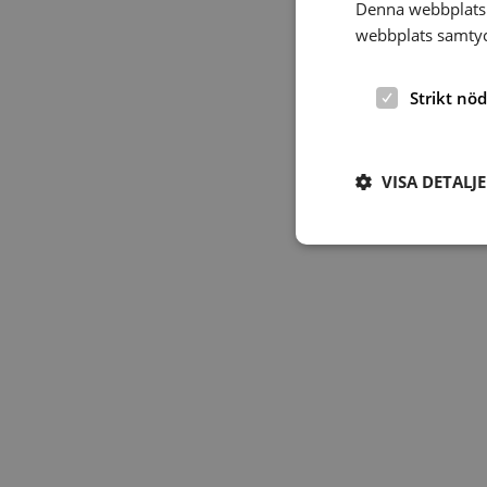
Denna webbplats 
webbplats samtyck
Strikt nö
VISA DETALJ
Strikt nödvändiga ka
användas ordentligt 
Namn
hrf-popup-closed-*