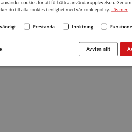
använder cookies för att förbättra användarupplevelsen. Genom 
er du till alla cookies i enlighet med vår cookiepolicy.
Läs mer
dvändigt
Prestanda
Inriktning
Funktione
ER
Avvisa allt
A
Strikt nödvändigt
Prestanda
Inriktning
Funktioner
kor tillåter kärnwebbplatsfunktioner som användarinloggning och kontohantering. We
utan strikt nödvändiga cookies.
Leverantör
/
Utgång
Beskrivning
Domän
hrf.se
Session
Används för att spara va
stänger en notis. Denna c
ingen information som k
identifiering av använda