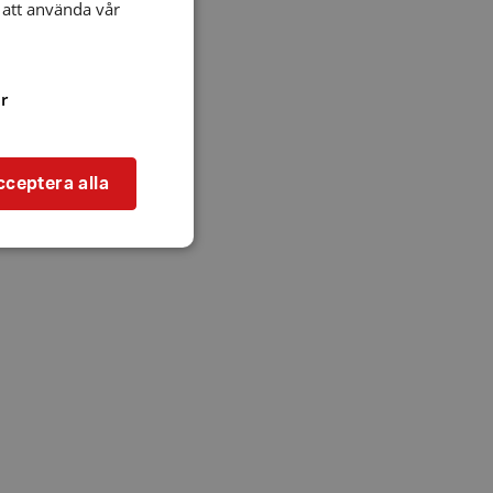
att använda vår
r
cceptera alla
bbplatsen kan inte
l när användaren
ookie innehåller
an användas för
ren