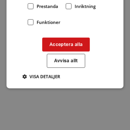
Prestanda
Inriktning
Funktioner
Acceptera alla
Avvisa allt
VISA DETALJER
Strikt nödvändigt
Prestanda
Inriktning
Funktioner
Strikt nödvändiga kakor tillåter
kärnwebbplatsfunktioner som användarinloggning
och kontohantering. Webbplatsen kan inte