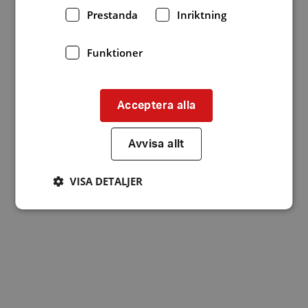
Prestanda
Inriktning
Funktioner
Acceptera alla
Avvisa allt
VISA DETALJER
Strikt nödvändigt
Prestanda
Inriktning
Funktioner
Strikt nödvändiga kakor tillåter
kärnwebbplatsfunktioner som användarinloggning
och kontohantering. Webbplatsen kan inte