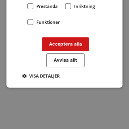
Prestanda
Inriktning
Funktioner
Acceptera alla
Avvisa allt
VISA DETALJER
Strikt nödvändigt
Prestanda
Inriktning
Funktioner
Strikt nödvändiga kakor tillåter
kärnwebbplatsfunktioner som användarinloggning
och kontohantering. Webbplatsen kan inte