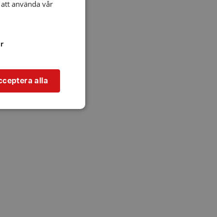
att använda vår
r
cceptera alla
bbplatsen kan inte
l när användaren
ookie innehåller
an användas för
ren