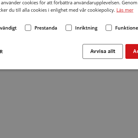
använder cookies för att förbättra användarupplevelsen. Genom 
er du till alla cookies i enlighet med vår cookiepolicy.
Läs mer
dvändigt
Prestanda
Inriktning
Funktione
ER
Avvisa allt
A
Strikt nödvändigt
Prestanda
Inriktning
Funktioner
kor tillåter kärnwebbplatsfunktioner som användarinloggning och kontohantering. We
utan strikt nödvändiga cookies.
Leverantör
/
Utgång
Beskrivning
Domän
hrf.se
Session
Används för att spara va
stänger en notis. Denna c
ingen information som k
identifiering av använda