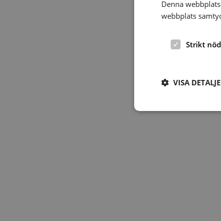
Denna webbplats 
webbplats samtyck
Strikt nö
VISA DETALJ
Strikt nödvändiga ka
användas ordentligt 
Namn
hrf-popup-closed-*