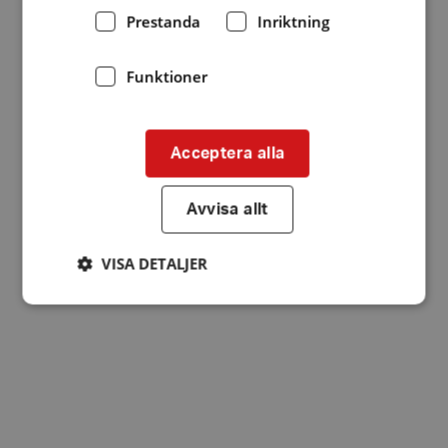
Prestanda
Inriktning
Funktioner
Acceptera alla
Avvisa allt
VISA DETALJER
Strikt nödvändigt
Prestanda
Inriktning
Funktioner
Strikt nödvändiga kakor tillåter
kärnwebbplatsfunktioner som användarinloggning
och kontohantering. Webbplatsen kan inte