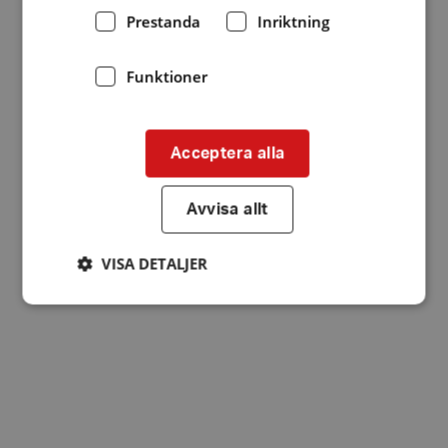
Prestanda
Inriktning
Funktioner
Acceptera alla
Avvisa allt
VISA DETALJER
Strikt nödvändigt
Prestanda
Inriktning
Funktioner
Strikt nödvändiga kakor tillåter
kärnwebbplatsfunktioner som användarinloggning
och kontohantering. Webbplatsen kan inte