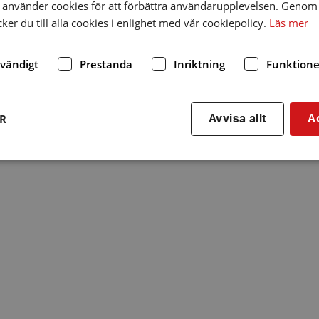
använder cookies för att förbättra användarupplevelsen. Genom 
er du till alla cookies i enlighet med vår cookiepolicy.
Läs mer
dvändigt
Prestanda
Inriktning
Funktione
ER
Avvisa allt
A
Strikt nödvändigt
Prestanda
Inriktning
Funktioner
kor tillåter kärnwebbplatsfunktioner som användarinloggning och kontohantering. We
utan strikt nödvändiga cookies.
Leverantör
/
Utgång
Beskrivning
Domän
hrf.se
Session
Används för att spara va
stänger en notis. Denna c
ingen information som k
identifiering av använda