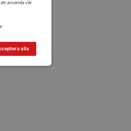
att använda vår
r
cceptera alla
bbplatsen kan inte
l när användaren
ookie innehåller
an användas för
ren