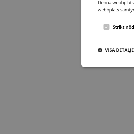
Denna webbplats 
webbplats samtyck
Strikt nö
VISA DETALJ
Strikt nödvändiga ka
användas ordentligt 
Namn
hrf-popup-closed-*