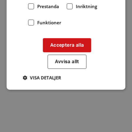
Prestanda
Inriktning
Funktioner
Acceptera alla
Avvisa allt
VISA DETALJER
Strikt nödvändigt
Prestanda
Inriktning
Funktioner
Strikt nödvändiga kakor tillåter
kärnwebbplatsfunktioner som användarinloggning
och kontohantering. Webbplatsen kan inte