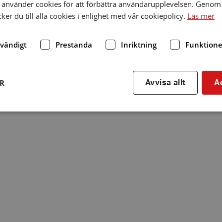
använder cookies för att förbättra användarupplevelsen. Genom 
er du till alla cookies i enlighet med vår cookiepolicy.
Läs mer
dvändigt
Prestanda
Inriktning
Funktione
ER
Avvisa allt
A
Strikt nödvändigt
Prestanda
Inriktning
Funktioner
kor tillåter kärnwebbplatsfunktioner som användarinloggning och kontohantering. We
utan strikt nödvändiga cookies.
Leverantör
/
Utgång
Beskrivning
Domän
hrf.se
Session
Används för att spara va
stänger en notis. Denna c
ingen information som k
identifiering av använda