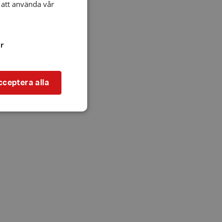
att använda vår
r
cceptera alla
bbplatsen kan inte
l när användaren
ookie innehåller
an användas för
ren