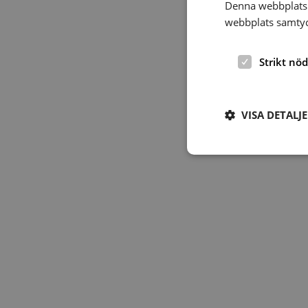
Denna webbplats 
webbplats samtyck
Strikt nö
VISA DETALJ
Strikt nödvändiga ka
användas ordentligt 
Namn
hrf-popup-closed-*