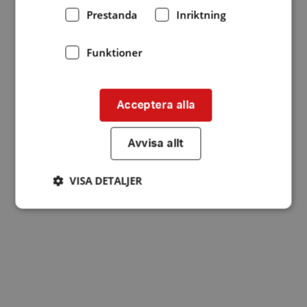
Prestanda
Inriktning
Funktioner
Acceptera alla
Avvisa allt
VISA DETALJER
Strikt nödvändigt
Prestanda
Inriktning
Funktioner
Strikt nödvändiga kakor tillåter
kärnwebbplatsfunktioner som användarinloggning
och kontohantering. Webbplatsen kan inte