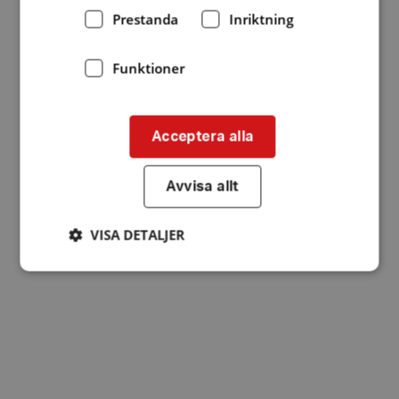
Prestanda
Inriktning
Funktioner
Acceptera alla
Avvisa allt
VISA DETALJER
Strikt nödvändigt
Prestanda
Inriktning
Funktioner
Strikt nödvändiga kakor tillåter
kärnwebbplatsfunktioner som användarinloggning
och kontohantering. Webbplatsen kan inte