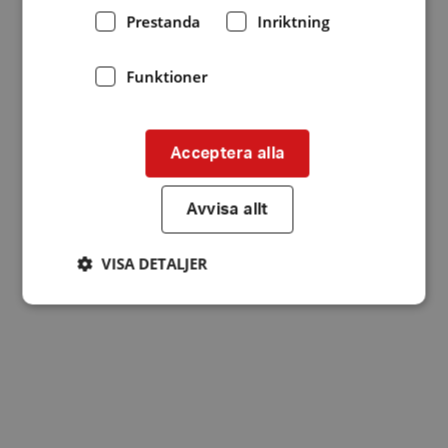
Prestanda
Inriktning
Funktioner
Acceptera alla
Avvisa allt
VISA DETALJER
Strikt nödvändigt
Prestanda
Inriktning
Funktioner
Strikt nödvändiga kakor tillåter
kärnwebbplatsfunktioner som användarinloggning
och kontohantering. Webbplatsen kan inte