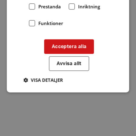
Prestanda
Inriktning
Funktioner
Acceptera alla
Avvisa allt
VISA DETALJER
Strikt nödvändigt
Prestanda
Inriktning
Funktioner
Strikt nödvändiga kakor tillåter
kärnwebbplatsfunktioner som användarinloggning
och kontohantering. Webbplatsen kan inte