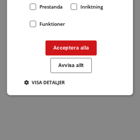
Prestanda
Inriktning
Funktioner
Acceptera alla
Avvisa allt
VISA DETALJER
Strikt nödvändigt
Prestanda
Inriktning
Funktioner
Strikt nödvändiga kakor tillåter
kärnwebbplatsfunktioner som användarinloggning
och kontohantering. Webbplatsen kan inte